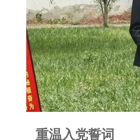
重温入党誓词