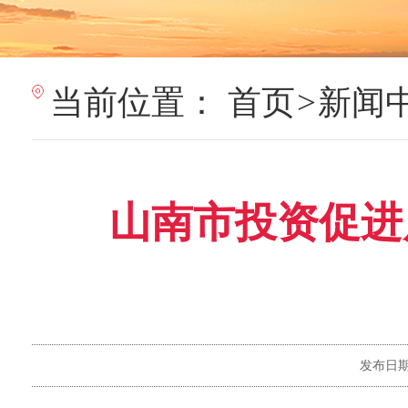
当前位置：
首页
>
新闻
山南市投资促进
发布日