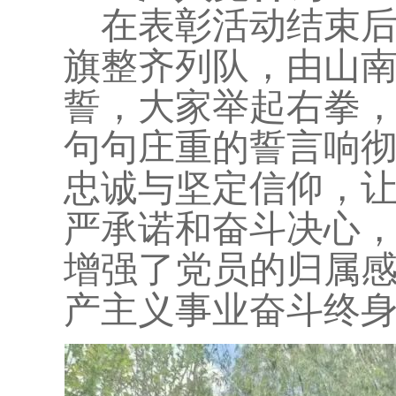
在表彰活动结束
旗整齐列队，由山
誓，大家举起右拳
句句庄重的誓言响
忠诚与坚定信仰，
严承诺和奋斗决心
增强了党员的归属
产主义事业奋斗终