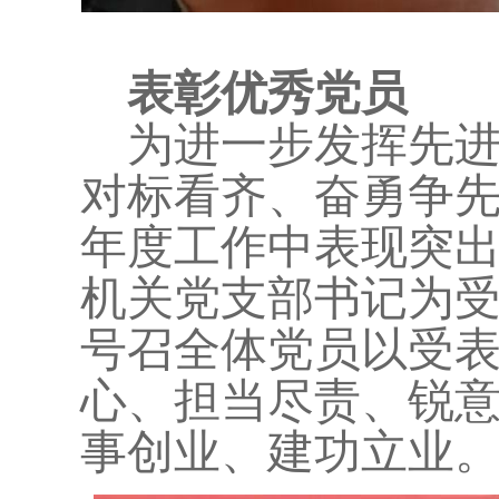
表彰优秀党员
为进一步发挥先
对标看齐、奋勇争
年度工作中表现突
机关党支部书记为
号召全体党员以受
心、担当尽责、锐
事创业、建功立业