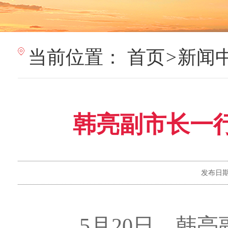
当前位置：
首页
>
新闻
韩亮副市长一
发布日
5
月
20
日
，韩亮