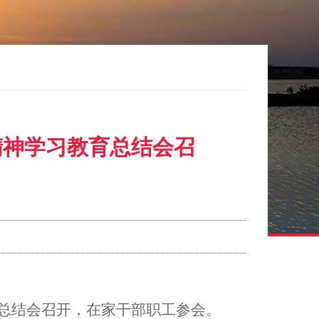
精神学习教育总结会召
总结
会
召开
，
在家干部职工参会
。