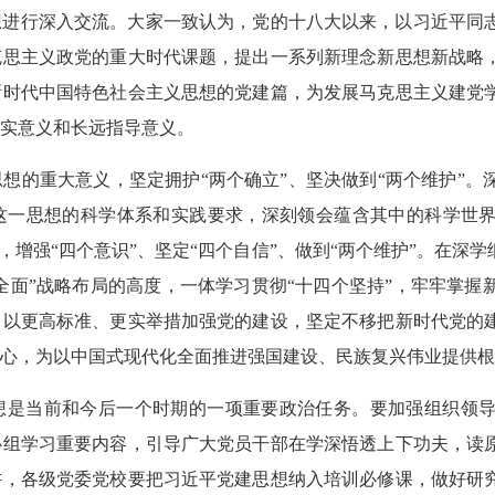
想进行深入交流。大家一致认为，党的十八大以来，以习近平同
克思主义政党的重大时代课题，提出一系列新理念新思想新战略
新时代中国特色社会主义思想的党建篇，为发展马克思主义建党
实意义和长远指导意义。
想的重大意义，坚定拥护“两个确立”、坚决做到“两个维护”
这一思想的科学体系和实践要求，深刻领会蕴含其中的科学世
，增强“四个意识”、坚定“四个自信”、做到“两个维护”。在深
个全面”战略布局的高度，一体学习贯彻“十四个坚持”，牢牢掌
，以更高标准、更实举措加强党的建设，坚定不移把新时代党的
心，为以中国式现代化全面推进强国建设、民族复兴伟业提供根
想是当前和今后一个时期的一项重要政治任务。要加强组织领
心组学习重要内容，引导广大党员干部在学深悟透上下功夫，读
讲，各级党委党校要把习近平党建思想纳入培训必修课，做好研