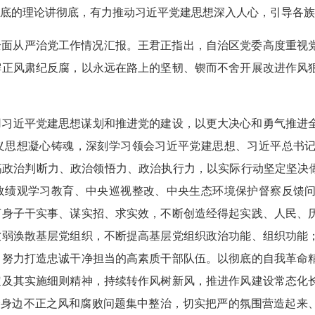
底的理论讲彻底，有力推动习近平党建思想深入人心，引导各族
委全面从严治党工作情况汇报。王君正指出，自治区党委高度重
懈正风肃纪反腐，以永远在路上的坚韧、锲而不舍开展改进作风
用习近平党建思想谋划和推进党的建设，以更大决心和勇气推进
义思想凝心铸魂，深刻学习领会习近平党建思想、习近平总书
政治判断力、政治领悟力、政治执行力，以实际行动坚定坚决做
政绩观学习教育、中央巡视整改、中央生态环境保护督察反馈
下身子干实事、谋实招、求实效，不断创造经得起实践、人民、
软弱涣散基层党组织，不断提高基层党组织政治功能、组织功能
，努力打造忠诚干净担当的高素质干部队伍。以彻底的自我革命
定及其实施细则精神，持续转作风树新风，推进作风建设常态化
众身边不正之风和腐败问题集中整治，切实把严的氛围营造起来