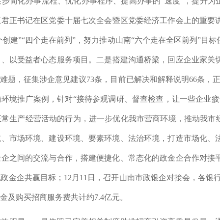
逐步简化办事流程、优化办事程序、提高办事的
“
速
度
”，提升为
王君正书记在区党委十届七次全会暨区党委经济工作会上的重要
四个创建”“四个走在前列”，努力推动山南“六个走在全区前列”目
目、以受益者心态服务项目。
二是
搭建沟通桥梁，回应企业家关
解难题，征集涉企意见建议
73
条，目前已解决和解释说明
66
条，
环境推广案例，针对“接待参观调研、督查检查，让一些企业疲
常生产经营活动的行为，进一步优化我市营商环境，推动我市经
境、市场环境、建设环境、要素环境、法治环境，打造市场化、
金企之间的交流与合作，搭建便捷化、常态化的政金企合作对接
现政金企共赢目标；
12
月
11
日，召开山南市政银企对接会，各银
金及购买招商服务费共计约
7.4
亿元
。