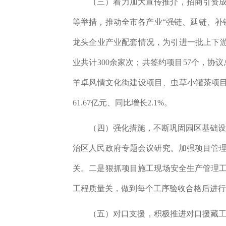
（三）
着力加大宣传推介，招商引资
等举措，推动全市各产业
“强链、延链、
龙头企业产业配套情况，为引进一批上下
业共计
300
余家次；共签约项目
57
个，协议
羊卓风情文化街建设项目、虫草小罐茶项
61.67
亿元、同比增长
2.1%
。
（四）强化措施，不断巩固园区基础
治区人民政府专题会议研究。加强项目管
关。
二是
狠抓项目施工现场安全生产管理
工程质量关，做到每个工序验收合格后进行
（五）对口支援，积极推进对口援藏