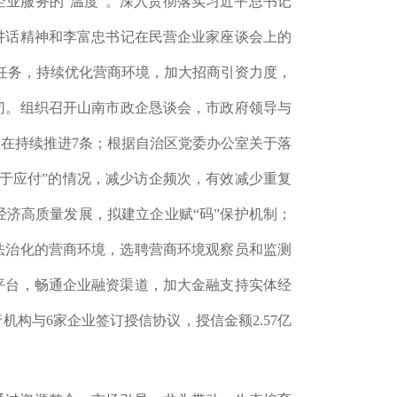
企业服务的“温度”。
深入贯彻落实习近平总书记
讲话精神和李富忠书记在民营企业家座谈会上的
标任务，持续优化营
商环境，加大招商引资力度，
切。组织
召开山南市政企恳谈会，
市政府领导与
正在持续推进
7
条；根据自治区党委办公室关于落
于应付”的情况，减少访企频次，有效减少重复
济高质量发展，拟建立企业赋“码”保护机制；
法治化的营商环境，选聘营商环境观察员和监测
平台，畅通企业融资渠道，加大金融支持实体经
行机构与
6
家企业签订授信协议，授信金额
2.57
亿