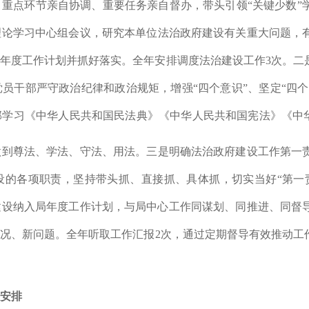
、重点环节亲自协调、重要任务亲自督办，带头引领
“
关键少数
”
理论学习中心组
会议，研究本单位法治政府建设有关重大问题，
门年度工作计划并抓好落实。全年安排调度法治建设工作
3
次。
二
党员干部严守政治纪律和政治规矩，增强
“
四个意识
”
、坚定
“
四个
部学习《中华人民共和国民法典》《中华人民共和国宪法》
《中
做到尊法、学法、守法、用法。
三是
明确法治政府建设工作第一
设的各项职责，坚持带头抓、直接抓、具体抓，切实当好
“第
建设纳入局年度工作计划，与局中心工作同谋划、同推进、同督
情况、新问题。全年听取工作汇报
2
次，通过定期督导有效推动工
要安排