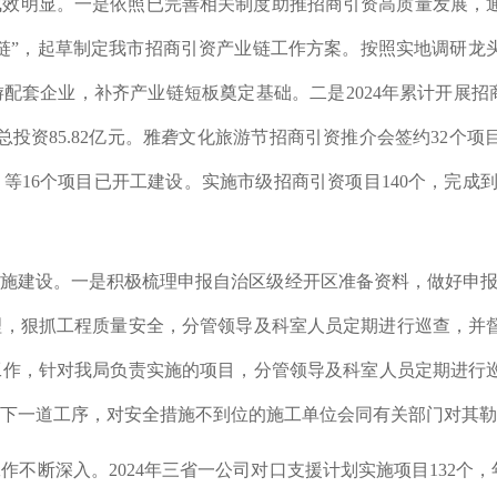
成效明显。
一是
依照已完善相关制度助推招商引资高质量发展，
补链”，起草制定我市招商引资产业链工作方案。按照实地调研龙
游配套企业，补齐产业链短板奠定基础。
二是
2024
年
累计开展招
总投资
85.82
亿元。雅砻文化旅游节招商引资推介会签约
32
个项
目等
16
个项目已开工建设。
实施市级招商引资项目
140
个，完成
设施建设。
一是
积极梳理
申报自治区级经开区准备资料，做好申
理，狠抓工程质量安全
，
分管领导及科室人员定期进行
巡查，并
工作
，
针对
我局负责实施的项目
，
分管领导及科室人员定期进行
下一道工序
，
对安全措施不到位的施工单位会同有关部门对其勒
工作不断深入。
2024
年
三省一公司对口支援
计划实施项目
132
个，