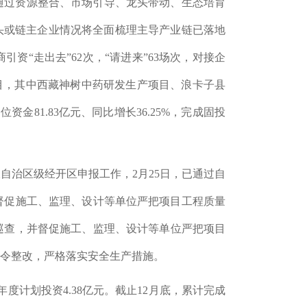
通过资源整合、市场引导、龙头带动、生态培育
头或链主企业情况将全面梳理主导产业链已落地
商引资
“走出去”
62
次，“请进来”
63
场次，对接企
目，其中西藏神树中药研发生产项目、浪卡子县
到位资金
81.83
亿元、同比增长
36.25%
，完成固投
报自治区级经开区申报工作，
2
月
25
日，已通过自
督促施工、监理、设计等单位严把项目工程质量
巡查，并督促施工、监理、设计等单位严把项目
令整改，严格落实安全生产措施。
年度计划投资
4.38
亿元。截止
12
月底，累计完成