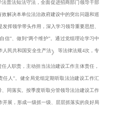
学法普法
知法
守法，全面促进
招商部门
领导干部
有效解决本单位法治政府建设中的突出问题和巡
是
发挥领学带头作用，深入学习领导重要思想、
自信
”
、做到
“
两个维护
”
。通过党
组理论学习中
华人民共和国安全生产法
等法律法
规
4
次
，
专
》
责任人职责，主动担当法治建设工作主体责任，
一责任人”。健全局党组定期听取法治建设工作汇
导、同落实。
按季度听取分管领导法治建设工作
作开展，形成一级抓一级、层层抓落实的良好局