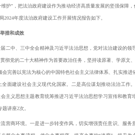
两个维护”，把法治政府建设作为
推动经济高质量发展
的
坚强保障
，
局
2024
年度法治政府建设工作开展情况报告如下。
要举措和成效
十届二中、三中全会精神及习近平法治思想，党对法治建设的领
传贯彻党的二十大精神作为首要政治任务，坚持读原著、学原文
领会完善以宪法为核心的中国特色社会主义法律体系、扎实推进
上全面建设社会主义现代化国家。
二是
高位谋划推动法治工作
社会主义思想主题教育统筹推进习近平法治思
想学习宣传和教育
专题讲座
2
次。
一流营商环境。
一是
进一步转变作风，切实增强责任意识、服务