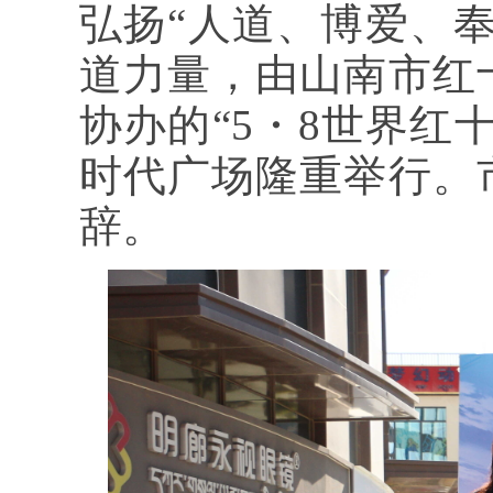
弘扬“人道、博爱、
道力量，由山南市红
协办的“5・8世界红
时代广场隆重举行。
辞。