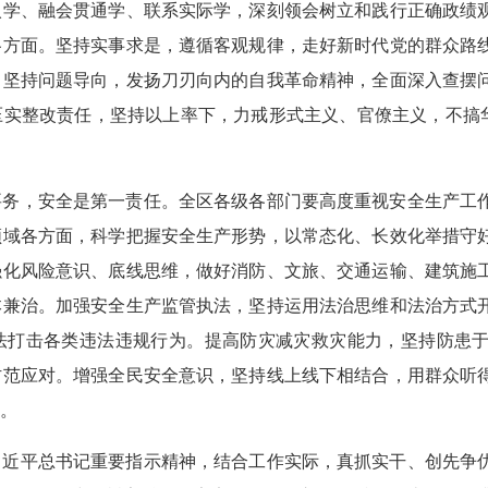
入学、融会贯通学、联系实际学，深刻领会树立和践行正确政绩
各方面。坚持实事求是，遵循客观规律，走好新时代党的群众路
。坚持问题导向，发扬刀刃向内的自我革命精神，全面深入查摆
实整改责任，坚持以上率下，力戒形式主义、官僚主义，不搞华而
要务，安全是第一责任。全区各级各部门要高度重视安全生产工
领域各方面，科学把握安全生产形势，以常态化、长效化举措守
强化风险意识、底线思维，做好消防、文旅、交通运输、建筑施
本兼治。加强安全生产监管执法，坚持运用法治思维和法治方式
法打击各类违法违规行为。提高防灾减灾救灾能力，坚持防患
防范应对。增强全民安全意识，坚持线上线下相结合，用群众听
。
习近平总书记重要指示精神，结合工作实际，真抓实干、创先争