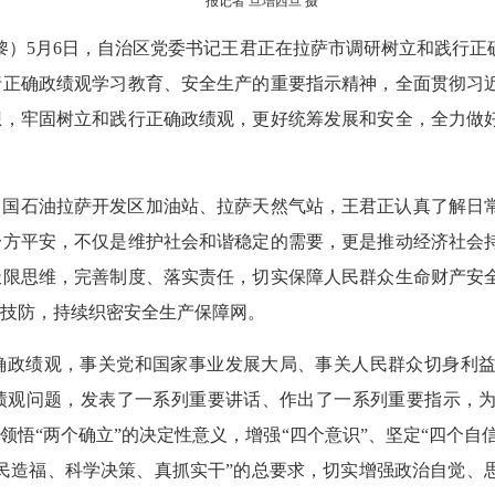
报记者 旦增西旦 摄
张黎黎）5月6日，自治区党委书记王君正在拉萨市调研树立和践行
行正确政绩观学习教育、安全生产的重要指示精神，全面贯彻习
想，牢固树立和践行正确政绩观，更好统筹发展和安全，全力做
中国石油拉萨开发区加油站、拉萨天然气站，王君正认真了解日
一方平安，不仅是维护社会和谐稳定的需要，更是推动经济社会
极限思维，完善制度、落实责任，切实保障人民群众生命财产安
技防，持续织密安全生产保障网。
确政绩观，事关党和国家事业发展大局、事关人民群众切身利
绩观问题，发表了一系列重要讲话、作出了一系列重要指示，
悟“两个确立”的决定性意义，增强“四个意识”、坚定“四个自信
民造福、科学决策、真抓实干”的总要求，切实增强政治自觉、